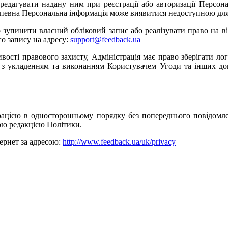
дредагувати надану ним при реєстрації або авторизації Персо
го певна Персональна інформація може виявитися недоступною дл
во зупинити власний обліковий запис або реалізувати право на 
го запису на адресу:
support@feedback.ua
ивості правового захисту, Адміністрація має право зберігати ло
у з укладенням та виконанням Користувачем Угоди та інших дог
рацією в односторонньому порядку без попереднього повідомле
ою редакцією Політики.
тернет за адресою:
http://www.feedback.ua/uk/privacy