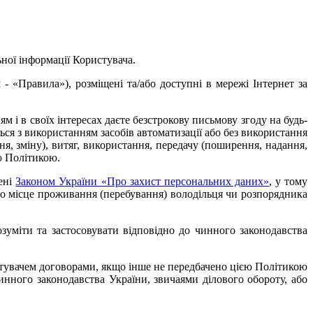
ьної інформації Користувача.
- «Правила»), розміщені та/або доступні в мережі Інтернет за
м і в своїх інтересах даєте безстрокову письмову згоду на будь-
ься з використанням засобів автоматизації або без використання
ня, зміну), витяг, використання, передачу (поширення, надання,
ю Політикою.
чені
Законом України «Про захист персональних даних»
, у тому
бо місце проживання (перебування) володільця чи розпорядника
зуміти та застосовувати відповідно до чинного законодавства
истувачем договорами, якщо інше не передбачено цією Політикою
инного законодавства України, звичаями ділового обороту, або