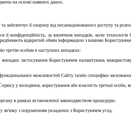
джень на основі наявних даних.
ї та забезпечує її охорону від несанкціонованого доступу та роз
ься її конфіденційність, за винятком випадків, коли технологі
едбачають відкритий обмін інформацією з іншими Користувачами
ію третім особам в наступних випадках:
ючи випадки застосування Користувачем налаштувань використо
 функціональних можливостей Сайту та/або специфіки заснованог
у Сервісу у володіння, користування або власність третьої особ
органу в рамках встановленої законодавством процедури;
ту у зв'язку з порушенням укладених з Користувачем угод.