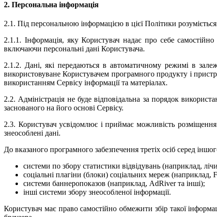
2. Персональна інформація
2.1. Під персональною інформацією в цієї Політики розуміється
2.1.1. Інформація, яку Користувач надає про себе самостійно
включаючи персональні дані Користувача.
2.1.2. Дані, які передаються в автоматичному режимі в зале
використовуване Користувачем програмного продукту і пристрою
використанням Сервісу інформації та матеріалах.
2.2. Адміністрація не буде відповідальна за порядок використ
заснованого на його основі Сервісу.
2.3. Користувач усвідомлює і приймає можливість розміщення н
знеособлені дані.
До вказаного програмного забезпечення третіх осіб серед іншо
системи по збору статистики відвідувань (наприклад, лічил
соціальні плагіни (блоки) соціальних мереж (наприклад, F
системи баннеропоказов (наприклад, AdRiver та інші);
інші системи збору знеособленої інформації.
Користувач має право самостійно обмежити збір такої інформац