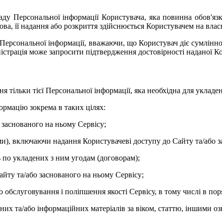
аду Персональної інформації Користувача, яка повинна обов'язк
ова, її надання або розкриття здійснюється Користувачем на влас
ї Персональної інформації, вважаючи, що Користувач діє сумлінно,
ністрація може запросити підтвердження достовірності наданої К
ання тільки тієї Персональної інформації, яка необхідна для уклад
ормацію зокрема в таких цілях:
о заснованого на ньому Сервісу;
ми), включаючи надання Користувачеві доступу до Сайту та/або з
ь по укладених з ним угодам (договорам);
айту та/або заснованого на ньому Сервісу;
 обслуговування і поліпшення якості Сервісу, в тому числі в поря
них та/або інформаційних матеріалів за віком, статтю, іншими о