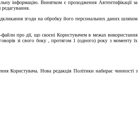
нальну інформацію. Винятком є проходження Автентифікації за
я редагування.
відкликання згоди на обробку його персональних даних шляхом
г-файли про дії, що скоєні Користувачем в межах використання
оворів зі свого боку , протягом 1 (одного) року з моменту їх
ння Користувача. Нова редакція Політики набирає чинності з