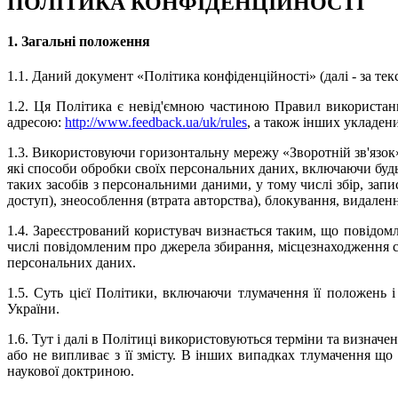
ПОЛІТИКА КОНФІДЕНЦІЙНОСТІ
1. Загальні положення
1.1. Даний документ «Політика конфіденційності» (далі - за те
1.2. Ця Політика є невід'ємною частиною Правил використання
адресою:
http://www.feedback.ua/uk/rules
, а також інших укладен
1.3. Використовуючи горизонтальну мережу «Зворотній зв'язок» (
які способи обробки своїх персональних даних, включаючи будь-
таких засобів з персональними даними, у тому числі збір, запи
доступ), знеособлення (втрата авторства), блокування, видале
1.4. Зареєстрований користувач визнається таким, що повідом
числі повідомленим про джерела збирання, місцезнаходження с
персональних даних.
1.5. Суть цієї Політики, включаючи тлумачення її положень 
України.
1.6. Тут і далі в Політиці використовуються терміни та визна
або не випливає з її змісту. В інших випадках тлумачення що
наукової доктриною.