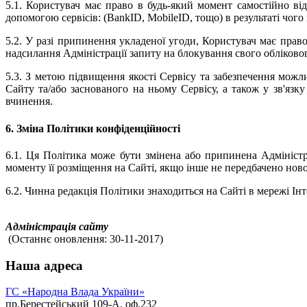
5.1. Користувач має право в будь-який момент самостійно ві
допомогою сервісів: (BankID, MobileID, тощо) в результаті чо
5.2. У разі припинення укладеної угоди, Користувач має пра
надсилання Адміністрації запиту на блокування свого обліково
5.3. З метою підвищення якості Сервісу та забезпечення можл
Сайту та/або заснованого на ньому Сервісу, а також у зв'язк
вчинення.
6. Зміна Політики конфіденційності
6.1. Ця Політика може бути змінена або припинена Адмініст
моменту її розміщення на Сайті, якщо інше не передбачено нов
6.2. Чинна редакція Політики знаходиться на Сайті в мережі Ін
Адміністрація сайту
(Останнє оновлення: 30-11-2017)
Наша адреса
ГС «Народна Влада України»
пр.Берестейський 109-А, оф.232