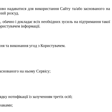
ово надаватися для використання Сайту та/або заснованого на
ний розсуд.
 обачно і докладає всіх необхідних зусиль на підтримання такої
ористувачем інформації.
ення та виконання угод з Користувачем.
аснованого на ньому Сервісу;
дку нотифікації із залученням третіх осіб;
знаками;