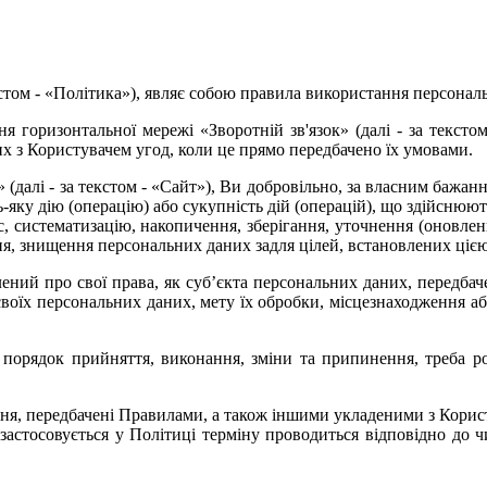
кстом - «Політика»), являє собою правила використання персонал
 горизонтальної мережі «Зворотній зв'язок» (далі - за текстом 
их з Користувачем угод, коли це прямо передбачено їх умовами.
далі - за текстом - «Сайт»), Ви добровільно, за власним бажання
яку дію (операцію) або сукупність дій (операцій), що здійснюют
с, систематизацію, накопичення, зберігання, уточнення (оновлен
ння, знищення персональних даних задля цілей, встановлених ціє
лений про свої права, як суб’єкта персональних даних, передба
воїх персональних даних, мету їх обробки, місцезнаходження а
і порядок прийняття, виконання, зміни та припинення, треба ро
чення, передбачені Правилами, а також іншими укладеними з Кор
 застосовується у Політиці терміну проводиться відповідно до ч