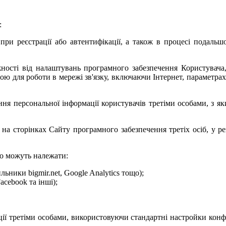
:
 при реєстрації або автентифікації, а також в процесі подаль
жності від налаштувань програмного забезпечення Користувача,
 для роботи в мережі зв'язку, включаючи Інтернет, параметрах т
ання персональної інформації користувачів третіми особами, з 
а сторінках Сайту програмного забезпечення третіх осіб, у рез
го можуть належати:
ьники bigmir.net, Google Analytics тощо);
acebook та інші);
ії третіми особами, використовуючи стандартні настройки конфі