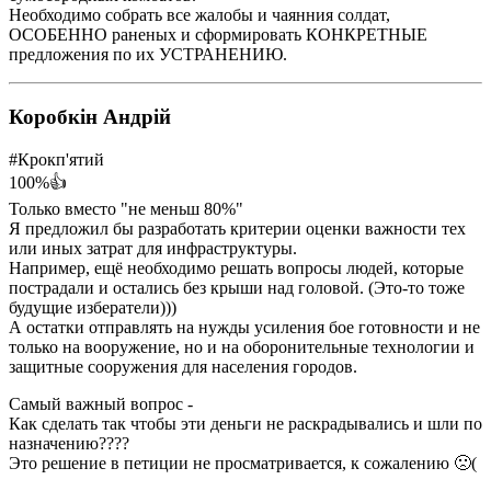
Необходимо собрать все жалобы и чаянния солдат,
ОСОБЕННО раненых и сформировать КОНКРЕТНЫЕ
предложения по их УСТРАНЕНИЮ.
Коробкін Андрій
#Крокп'ятий
100%👍
Только вместо "не меньш 80%"
Я предложил бы разработать критерии оценки важности тех
или иных затрат для инфраструктуры.
Например, ещё необходимо решать вопросы людей, которые
пострадали и остались без крыши над головой. (Это-то тоже
будущие избератели)))
А остатки отправлять на нужды усиления бое готовности и не
только на вооружение, но и на оборонительные технологии и
защитные сооружения для населения городов.
Самый важный вопрос -
Как сделать так чтобы эти деньги не раскрадывались и шли по
назначению????
Это решение в петиции не просматривается, к сожалению 🙁(