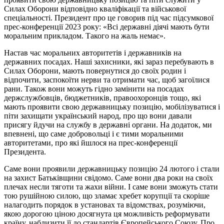
Силах Оборони відповідно кваліфікації та військової
спеціальності. Президент про це говорив під час підсумкової
прес-конференції 2023 року: «Всі державні діячі мають бути
моральним прикладом. Такого на жаль немає».
Настав час моральних авторитетів і державників на
державних посадах. Наші захисники, які зараз перебувають в
Силах Оборони, мають повернутися до своїх родин і
відпочити, заспокоїти нерви та отримати час, щоб загоїлися
рани. Також вони можуть гідно замінити на посадах
держслужбовців, бюджетників, правоохоронців тощо, які
мають проявити свою державницьку позицію, мобілізуватися і
піти захищати український народ, про що вони давали
присягу йдучи на службу в державні органи. На додаток, ми
впевнені, що саме добровольці і є тими моральними
авторитетами, про які йшлося на прес-конференції
Президента.
Саме вони проявили державницьку позицію 24 лютого і стали
на захист Батьківщини свідомо. Саме вони два роки на своїх
плечах несли тяготи та жахи війни. І саме вони зможуть стати
тою рушійною силою, що зламає хребет корупції та скоріше
налагодить порядок в установах та відомствах, розуміючи,
якою дорогою ціною досягнута ця можливість реформувати
країну, наблизити її до стандартів Європейського Союзу. Про