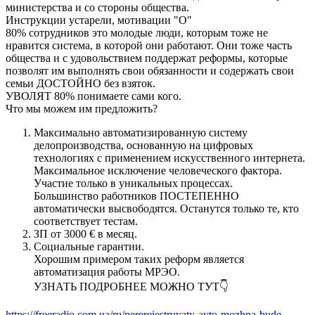
министерства и со стороны общества.
Инструкции устарели, мотивации "О"
80% сотрудников это молодые люди, которым тоже не
нравится система, в которой они работают. Они тоже часть
общества и с удовольствием поддержат реформы, которые
позволят им выполнять свои обязанности и содержать свои
семьи ДОСТОЙНО без взяток.
УВОЛЯТ 80% понимаете сами кого.
Что мы можем им предложить?
Максимально автоматизированную систему
делопроизводства, основанную на цифровых
технологиях с применением искусственного интернета.
Максимальное исключение человеческого фактора.
Участие только в уникальных процессах.
Большинство работников ПОСТЕПЕННО
автоматически высвободятся. Останутся только те, кто
соответствует тестам.
ЗП от 3000 € в месяц.
Социальные гарантии.
Хорошим примером таких реформ является
автоматизация работы МРЭО.
УЗНАТЬ ПОДРОБНЕЕ МОЖНО ТУТ👇
https://freeradio.com.ua/ru/perereiestruvaty-avto-mozhna-bude-