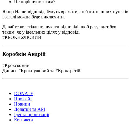
Це порівняно з ким?
Якщо Наши відповіді будуть вражати, то багато інших пунктів
взагалі можна буде виключити.
Давайте колегіально шукати відповіді, щоб результат був
таким, як у ідеальних цілях у відповіді
#КРОКНУЛЮВИЙ
Коробкін Андрій
#Кроксьомий
Дивись #Крокнулювий та #Кроктретій
DONATE
Про сайт
Новини
Додатки та API
Ідеї та пропозиції
Контакти