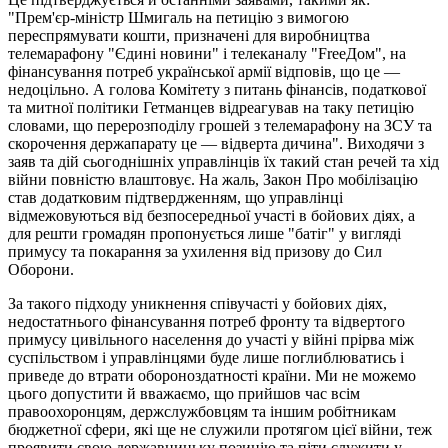
"Прем'єр-міністр Шмигаль на петицію з вимогою
переспрямувати кошти, призначені для виробництва
телемарафону "Єдині новини" і телеканалу "FreeДом", на
фінансування потреб української армії відповів, що це —
недоцільно. А голова Комітету з питань фінансів, податкової
та митної політики Гетманцев відреагував на таку петицію
словами, що перерозподілу грошей з телемарафону на ЗСУ та
скорочення держапарату це — відверта дичина". Виходячи з
заяв та дій сьогоднішніх управлінців їх такий стан речей та хід
війни повністю влаштовує. На жаль, Закон Про мобілізацію
став додатковим підтвердженням, що управлінці
відмежовуються від безпосередньої участі в бойових діях, а
для решти громадян пропонується лише "батіг" у вигляді
примусу та покарання за ухилення від призову до Сил
Оборони.
За такого підходу уникнення співучасті у бойових діях,
недостатнього фінансування потреб фронту та відвертого
примусу цивільного населення до участі у війні прірва між
суспільством і управлінцями буде лише поглиблюватись і
приведе до втрати обороноздатності країни. Ми не можемо
цього допустити й вважаємо, що прийшов час всім
правоохоронцям, держслужбовцям та іншим робітникам
бюджетної сфери, які ще не служили протягом цієї війни, теж
проявити свою державницьку позицію та піти служити у