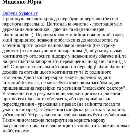
Міщенко Юрій
Dubyna Sviatoslav
Пропоную ще один крок до перебудови держави (без неї
перемога нереальна). Це тотальна очистка - люстрація усіх
державних чиновників - діючих та ні (пенсіонерів,
відставників...). Першим кроком прийняти жорсткий закон,
який прирівнює незаконне збагачення до мародерства та
злочинів проти основ національної безпеки (без строку
давності) з самим суворим покаранням. Далі усьому цьому
контингенту оголосити підозру у незаконному збагаченні, та
на цієй підставі заборонити переміщення по країні та виїзд з
неї. Створити спеціальний орган по перевірці відповідності
доходів та статків цього контингенту та їх родинного
оточення. Для такої перевірки мабуть доречно задіяти
штучний інтелект, це може бути ключовим засобом задля
пришвидшення перевірки та усунення "людського фактору".
В залежності від результатів перевірки приймати рішення -
про зняття підозри та обмежень, або про кримінальне
переслідування - ураження в правах (на зайняття посад та
участі в виборах), засудження (конфіскація статків та майна,
ув'язнення). Усі результати перевірки мають бути публічними.
Таким чином можна повернути на користь народу
награбоване, покарати злочинців та запобігти зловживанням в
майбутньому.