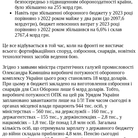
безпосередньо з підвищенням обороноздатності країни,
було збільшено на 255 млрд грн.
Навіть при збільшенні оборонного бюджету у 2023 році
порівняно з 2022 роком майже у два рази (до 2097,6
млрдvгрн), бюджет невоєнних витрат у 2023 році
порівняно з 2022 роком збільшився на 6,6% і склав
2767,4 млрд грн.
Це все відбувається в той час, коли на фронті не вистачає
всього: фортифікаційних споруд, озброєння, снарядів, новітніх
технологічних засобів ведення бою.
Згідно з заявами міністра стратегічних галузей промисловості
Олександра Камишіна виробничі потужності оборонного
комплексу України цього року становлять 18 млрд доларів.
При цьому в бюджеті закладено на виготовлення озброєння і
снарядів для Сил Оборони лише 6 млрд доларів. Тобто,
виробничі потужності ОПК на цей рік Урядом України
заплановано завантажити лише на 1/3! Тим часом сьогодні в
органах місцевої влади працюють 944 тис. осіб, у
міністерствах – 560 тис., на держслужбі – 160 тис., у
держагентствах – 155 тис., у держінспекціях – 2,8 тис., у
нацкомісіях – 1,8 тис. Це понад 1,8 млн осіб. Загальна
кількість осіб, що отримувала зарплату з державного бюджету
до війни складала приблизно 4,8 млн. Пенсію сьогодні