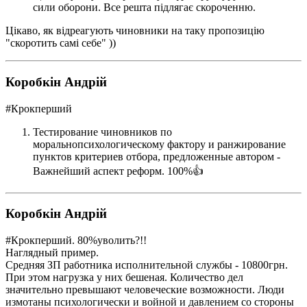
сили оборони. Все решта підлягає скороченню.
Цікаво, як відреагують чиновники на таку пропозицію
"скоротить самі себе" ))
Коробкін Андрій
#Крокперший
Тестирование чиновников по
моральнопсихологическому фактору и ранжирование
пунктов критериев отбора, предложенные автором -
Важнейший аспект реформ. 100%👍
Коробкін Андрій
#Крокперший. 80%уволить?!!
Наглядный пример.
Средняя ЗП работника исполнительной службы - 10800грн.
При этом нагрузка у них бешеная. Количество дел
значительно превышают человеческие возможности. Люди
измотаны психологически и войной и давлением со стороны