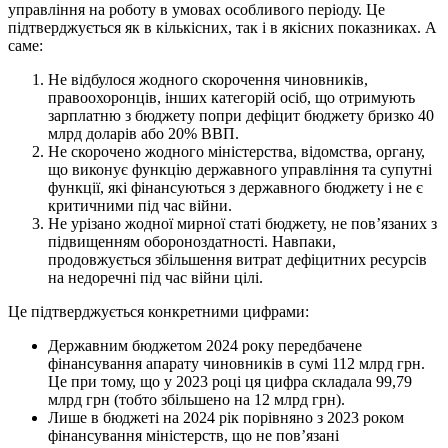
управління на роботу в умовах особливого періоду. Це
підтверджується як в кількісних, так і в якісних показниках. А
саме:
Не відбулося жодного скорочення чиновників,
правоохоронців, інших категорій осіб, що отримують
зарплатню з бюджету попри дефіцит бюджету бризко 40
млрд доларів або 20% ВВП.
Не скорочено жодного міністерства, відомства, органу,
що виконує функцію державного управління та супутні
функції, які фінансуються з державного бюджету і не є
критичними під час війни.
Не урізано жодної мирної статі бюджету, не повʼязаних з
підвищенням обороноздатності. Навпаки,
продовжується збільшення витрат дефіцитних ресурсів
на недоречні під час війни цілі.
Це підтверджується конкретними цифрами:
Державним бюджетом 2024 року передбачене
фінансування апарату чиновників в сумі 112 млрд грн.
Це при тому, що у 2023 році ця цифра складала 99,79
млрд грн (тобто збільшено на 12 млрд грн).
Лише в бюджеті на 2024 рік порівняно з 2023 роком
фінансування міністерств, що не повʼязані