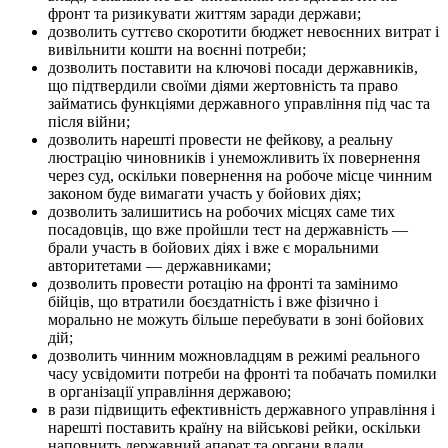
фронт та ризикувати життям заради держави;
дозволить суттєво скоротити бюджет невоєнних витрат і
вивільнити кошти на воєнні потреби;
дозволить поставити на ключові посади державників,
що підтвердили своїми діями жертовність та право
займатись функціями державного управління під час та
після війни;
дозволить нарешті провести не фейкову, а реальну
люстрацію чиновників і унеможливить їх повернення
через суд, оскільки повернення на робоче місце чинним
законом буде вимагати участь у бойових діях;
дозволить залишитись на робочих місцях саме тих
посадовців, що вже пройшли тест на державність —
брали участь в бойових діях і вже є моральними
авторитетами — державниками;
дозволить провести ротацію на фронті та замінимо
бійців, що втратили боєздатність і вже фізично і
морально не можуть більше перебувати в зоні бойових
дій;
дозволить чинним можновладцям в режимі реального
часу усвідомити потреби на фронті та побачать помилки
в організації управління державою;
в рази підвищить ефективність державного управління і
нарешті поставить країну на військові рейки, оскільки
наповнить державний апарат та органи влади