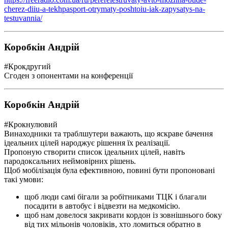
cherez-diiu-a-tekhpasport-otrymaty-poshtoiu-iak-zapysatys-na-
testuvannia/
Коробкін Андрій
#Крокдругий
Сгоден з опонентами на конференції
Коробкін Андрій
#Крокнулювий
Винаходники та траблшутери важають, що яскраве бачення
ідеальних цілей народжує рішення їх реалізації.
Пропоную створити список ідеальних цілей, навіть
пародоксальних неймовірних рішень.
Щоб мобілізація була ефективною, повині бути пропоновані
такі умови:
щоб люди самі бігали за робітниками ТЦК і благали
посадити в автобус і відвезти на медкомісію.
щоб нам довелося закривати кордон із зовнішнього боку
від тих мільонів чоловіків, хто ломиться обратно в