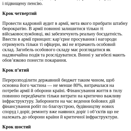
і підвищену пенсію.
Крок четвертий
Провести кадровий аудит в армії, мета якого прибрати штабну
бюрократію. В армії повинні залишитися тільки ті
військовослужбовці, які забезпечують реальну боєздатність.
Ввести в армії принцип: кар‘єрне просування і нагороди
отримують тільки ті офіцери, які не втрачають особовий
склад. Загибель особового складу має розглядатися як
надзвичайна подія та розслідуватися. Винні у загибелі мають
обов’язково понести покарання.
Крок п’ятий
Перерозподілити державний бюджет таким чином, щоб
основна його частина — не менше 80%, витрачалася на
потреби армії й оборони країні. Фінансування життя в тилу
повинно передбачати тільки витрати на критично важливу
інфраструктуру. Заборонити на час ведення бойових дій
фінансування робіт по благоустрою, будівництву нових
споруд і доріг, ремонту вже наявних доріг і об‘єктів що не
належать до оборони країни й критичної інфраструктури.
Крок шостий