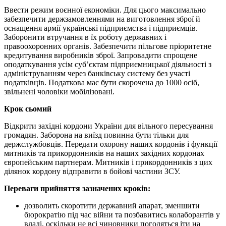
Ввести режим воєнної економіки. Для цього максимально
забезпечити держзамовленнями на виготовлення зброї й
оснащення армії українські підприємства і підприємців.
Заборонити втручання в їх роботу державних і
правоохоронних органів. Забезпечити пільгове пріоритетне
кредитування виробників зброї. Запровадити спрощене
оподаткування усім суб’єктам підприємницької діяльності з
адмініструванням через банківську систему без участі
податківців. Податкова має бути скорочена до 1000 осіб,
звільнені чоловіки мобілізовані.
Крок сьомий
Відкрити західні кордони України для вільного пересування
громадян. Заборона на виїзд повинна бути тільки для
держслужбовців. Передати охорону наших кордонів і функції
митників та прикордонників на наших західних кордонах
європейським партнерам. Митників і прикордонників з цих
ділянок кордону відправити в бойові частини ЗСУ.
Переваги прийняття зазначених кроків:
дозволить скоротити державний апарат, зменшити
бюрократію під час війни та позбавитись колаборантів у
владі, оскільки не всі чиновники погодяться іти на