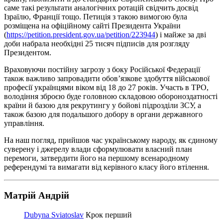
саме такі результати аналогічних ротацій свідчить досвід
Ізраїлю, Франції тощо. Петиція з такою вимогою була
розміщена на офіційному сайті Президента України
(
https://petition.president.gov.ua/petition/223944
) і майже за дві
доби набрала необхідні 25 тисяч підписів для розгляду
Президентом.
Враховуючи постійну загрозу з боку Російської Федерації
також важливо запровадити обов’язкове здобуття військової
професії українцями віком від 18 до 27 років. Участь в ТРО,
володіння зброєю буде головною складовою обороноздатності
країни й базою для рекрутингу у бойові підрозділи ЗСУ, а
також базою для подальшого добору в органи державного
управління.
На наш погляд, прийшов час українському народу, як єдиному
суверену і джерелу влади сформулювати власний план
перемоги, затвердити його на першому всенародному
референдумі та вимагати від керівного класу його втілення.
Матрій Андрій
Dubyna Sviatoslav
Крок перший