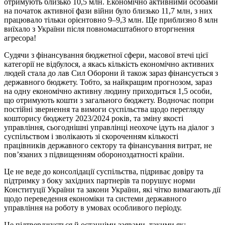
отримують близько 10,5 млн. Економічно активними особами
на початок активної фази війни було близько 11,7 млн, з них
працювало тільки орієнтовно 9–9,3 млн. Ще приблизно 8 млн
виїхало з України після повномасштабного вторгнення
агресора!
Судячи з фінансування бюджетної сфери, масової втечі цієї
категорії не відбулося, а якась кількість економічно активних
людей стала до лав Сил Оборони й також зараз фінансується з
державного бюджету. Тобто, за найкращим прогнозом, зараз
на одну економічно активну людину приходиться 1,5 особи,
що отримують кошти з загального бюджету. Водночас попри
постійні звернення та вимоги суспільства щодо перегляду
кошторису бюджету 2023/2024 років, та зміну якості
управління, сьогоднішні управлінці неохоче ідуть на діалог з
суспільством і зволікають зі скороченням кількості
працівників державного сектору та фінансування витрат, не
повʼязаних з підвищенням обороноздатності країни.
Це не веде до консолідації суспільства, підриває довіру та
підтримку з боку західних партнерів та порушує норми
Конституції України та закони України, які чітко вимагають дії
щодо переведення економіки та системи державного
управління на роботу в умовах особливого періоду.
Це підтверджується й останніми заявами, такими як: