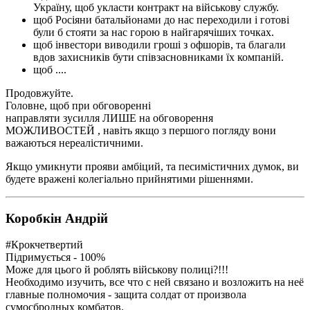
Україну, щоб укласти контракт на військову службу.
щоб Росіяни батальйонами до нас переходили і готові
були б стояти за нас горою в найгарячіших точках.
щоб інвестори виводили гроші з офшорів, та благали
вдов захисників бути співзасновниками їх компаній.
щоб ....
Продовжуйте.
Головне, щоб при обговоренні
направляти зусилля ЛИШЕ на обговорення
МОЖЛИВОСТЕЙ , навіть якщо з першого погляду вони
важаються нереалістичними.
Якщо умикнути прояви амбіций, та песимістичних думок, ви
будете вражені колегіально прийнятими рішеннями.
Коробкін Андрій
#Крокчетвертий
Підримується - 100%
Може для цього й роблять військову полиці?!!!
Необходимо изучить, все что с ней связано и возложить на неё
главные полномочия - защита солдат от произвола
сумосбродных комбатов.