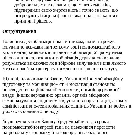
добровольцями та людьми, що мають емпатію,
підтвердили свою жертовність і точно знають, що
потребують бійці на фронті і яка ціна зволікання в
прийнятті рішень.
Обґрунтування
Головним дестабілізаційним чинником, який загрожує
існуванню держави на третьому році повномасштабного
вторгнення, виявилося питання мобілізації. У цьому нема
нічого дивного, оскільки мобілізація державною владою
розуміється виключно як вибіркове вилучення з цивільного
життя людей за критерієм нижчого соціального статусу.
Відповідно до вимоги Закону України «Про мобілізаційну
підготовку та мобілізацію» ст. 4 мобілізація становить:
переведення національної економіки, органів державної
влади, інших державних органів, органів місцевого
самоврядування, підприємств, установ і організацій, а також
адміністративно-територіальних одиниць України на роботу в
умовах особливого періоду.
Усупереч вимогам Закону Уряд України за два роки
повномасштабної агресії так і не наважився перевести
національну економіку, а також органи державного