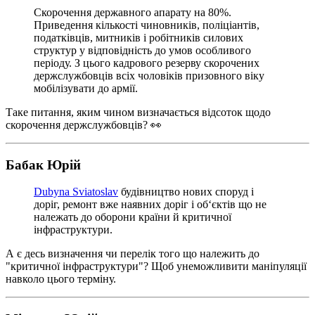
Скорочення державного апарату на 80%.
Приведення кількості чиновників, поліціантів,
податківців, митників і робітників силових
структур у відповідність до умов особливого
періоду. З цього кадрового резерву скорочених
держслужбовців всіх чоловіків призовного віку
мобілізувати до армії.
Таке питання, яким чином визначається відсоток щодо
скорочення держслужбовців? 👀
Бабак Юрій
Dubyna Sviatoslav
будівництво нових споруд і
доріг, ремонт вже наявних доріг і об‘єктів що не
належать до оборони країни й критичної
інфраструктури.
А є десь визначення чи перелік того що належить до
"критичної інфраструктури"? Щоб унеможливити маніпуляції
навколо цього терміну.