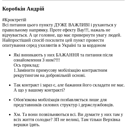
Коробкін Андрій
#Кроктретій
Всі питання цього пункту ДУЖЕ ВАЖЛИВІ і рухаються у
правильному напрямку. Проте ефекту Вау!!!, нажаль не
відчувається. А це головне, що має привернути увагу людей.
Найпростіший спосіб посилити цей пункт провести
опитування серед ухилянтів в Україні та за кордоном
Які виникають у них БАЖАННЯ та питання після
ознайомлення З ним?!!!
Ось приклад:
1.Замінити примусову мобілізацію контрактним
рекрутингом на добровільній основі.
Так контракт і зараз є, але бажання його складати не має.
А що у вашому контракті?
Обов'язкова мобілізація позбавляється лише для
представників силових структур і держслужбовців.
Хм. Та вони позвільняються всі. Ви думаєте у них там у
всіх життя солодке? ЗП не великі, Там тільки Верхівка
вершки їдять.