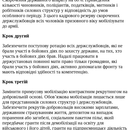
кількості чиновників, поліціантів, податківців, митників і
робітників силових структур у відповідність до умов
особливого періоду. З цього кадрового резерву скорочених
держслужбовців всіх чоловіків призовного віку мобілізувати
до армії.
Крок другий
Забезпечити поступову ротацію всіх держслужбовців, які не
брали участі в бойових діях по захисту держави, на тих, хто
участь в бойових діях брав. Надалі працювати в
держустановах повинні мати право тільки громадяни, які
брали участь у бойових діях, активно допомагали фронту та
мають відповідні здібності та компетенцію.
Крок третій
Замінити примусову мобілізацію контрактним рекрутингом на
добровільній основі. Обов’язкова мобілізація лишається лише
для представників силових структур і держслужбовців.
Забезпечити рекрутів-добровольців високими зарплатами,
державним страхуванням життя, депозитом на випадок
поранення або загибелі, соціальним пакетом пільг, який
передбачає гранти після демобілізації на освіту для
військового і його дітей, гранти на підприємницьку діяльність