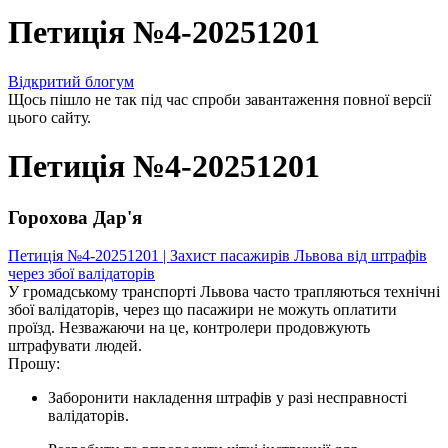
Петиція №4-20251201
Відкритий блогум
Щось пішло не так під час спроби завантаження повної версії
цього сайту.
Петиція №4-20251201
Горохова Дар'я
Петиція №4-20251201 | Захист пасажирів Львова від штрафів
через збої валідаторів
У громадському транспорті Львова часто трапляються технічні
збої валідаторів, через що пасажири не можуть оплатити
проїзд. Незважаючи на це, контролери продовжують
штрафувати людей.
Прошу:
Заборонити накладення штрафів у разі несправності
валідаторів.