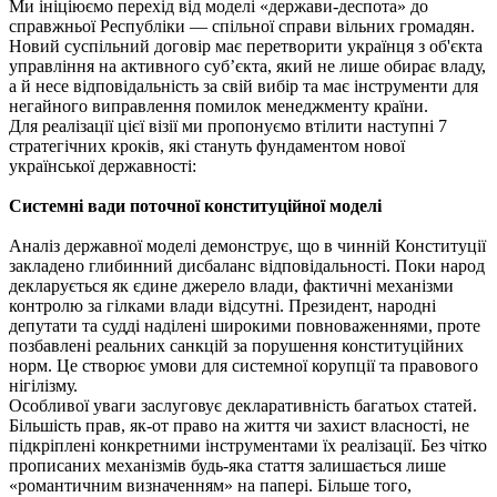
Ми ініціюємо перехід від моделі «держави-деспота» до
справжньої Республіки — спільної справи вільних громадян.
Новий суспільний договір має перетворити українця з об'єкта
управління на активного суб’єкта, який не лише обирає владу,
а й несе відповідальність за свій вибір та має інструменти для
негайного виправлення помилок менеджменту країни.
Для реалізації цієї візії ми пропонуємо втілити наступні 7
стратегічних кроків, які стануть фундаментом нової
української державності:
Системні вади поточної конституційної моделі
Аналіз державної моделі демонструє, що в чинній Конституції
закладено глибинний дисбаланс відповідальності. Поки народ
декларується як єдине джерело влади, фактичні механізми
контролю за гілками влади відсутні. Президент, народні
депутати та судді наділені широкими повноваженнями, проте
позбавлені реальних санкцій за порушення конституційних
норм. Це створює умови для системної корупції та правового
нігілізму.
Особливої уваги заслуговує декларативність багатьох статей.
Більшість прав, як-от право на життя чи захист власності, не
підкріплені конкретними інструментами їх реалізації. Без чітко
прописаних механізмів будь-яка стаття залишається лише
«романтичним визначенням» на папері. Більше того,