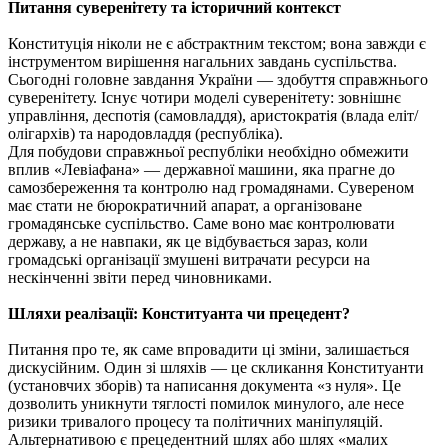
Питання суверенітету та історичний контекст
Конституція ніколи не є абстрактним текстом; вона завжди є
інструментом вирішення нагальних завдань суспільства.
Сьогодні головне завдання України — здобуття справжнього
суверенітету. Існує чотири моделі суверенітету: зовнішнє
управління, деспотія (самовладдя), аристократія (влада еліт/
олігархів) та народовладдя (республіка).
Для побудови справжньої республіки необхідно обмежити
вплив «Левіафана» — державної машини, яка прагне до
самозбереження та контролю над громадянами. Сувереном
має стати не бюрократичний апарат, а організоване
громадянське суспільство. Саме воно має контролювати
державу, а не навпаки, як це відбувається зараз, коли
громадські організації змушені витрачати ресурси на
нескінченні звіти перед чиновниками.
Шляхи реалізації: Конституанта чи прецедент?
Питання про те, як саме впровадити ці зміни, залишається
дискусійним. Один зі шляхів — це скликання Конституанти
(установчих зборів) та написання документа «з нуля». Це
дозволить уникнути тяглості помилок минулого, але несе
ризики тривалого процесу та політичних маніпуляцій.
Альтернативою є прецедентний шлях або шлях «малих