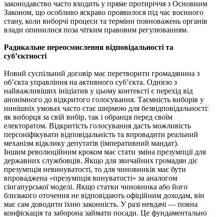
законодавство часто входить у пряме протиріччя з Основним
Законом, що особливо яскраво проявилося під час воєнного
стану, коли виборчі процеси та терміни повноважень органів
влади опинилися поза чітким правовим регулюванням.
Радикальне переосмислення відповідальності та
суб’єктності
Новий суспільний договір має перетворити громадянина з
об’єкта управління на активного суб’єкта. Однією з
найважливіших ініціатив у цьому контексті є перехід від
анонімного до відкритого голосування. Таємність виборів у
нинішніх умовах часто стає ширмою для безвідповідальності:
як виборця за свій вибір, так і обранця перед своїм
електоратом. Відкритість голосування дасть можливість
персоніфікувати відповідальність та впровадити реальний
механізм відклику депутатів (імперативний мандат).
Іншим революційним кроком має стати зміна презумпції для
державних службовців. Якщо для звичайних громадян діє
презумпція невинуватості, то для чиновників має бути
впроваджена «презумпція винуватості» за аналогом
сінгапурської моделі. Якщо статки чиновника або його
близького оточення не відповідають офіційним доходам, він
має сам доводити їхню законність. У разі невдачі — повна
конфіскація та заборона займати посади. Це фундаментально