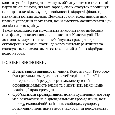
конституцій». Громадяни можуть об’єднуватися в політичні
партії чи спільноти, які вже зараз у своїх статутах пропишуть
нові правила: відмову від анонімності, відкриті фінанси,
механізми ротації лідерів. Демонструючи ефективність цих
правил усередині своїх груп, вони зможуть масштабувати цей
досвід на всю країну.
Також розглядається можливість використання цифрових
платформ для колективного написання Конституції. Це
дозволить залучити тисячі небайдужих громадян до
обговорення кожної статті, де через систему рейтингів та
голосувань формуватиметься текст, який дійсно відображає
волю народу.
ГОЛОВНІ ВИСНОВКИ:
Криза відповідальності:
чинна Конституція 1996 року
була результатом домовленостей тодішніх “еліт” і
вичерпала свій ресурс через закладену в ній
безвідповідальність влади та відсутність механізмів
реалізації прав громадян.
Суб’єктність громадянина:
новий суспільний договір
має базуватися на відповідальному громадянині, волі
народу, економічній та інших свободах, суворому
дотриманні прав приватної власності, та верховенстві
права.