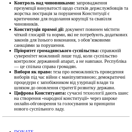
Контроль над чиновниками:
запровадження
презумпції винуватості щодо статків держслужбовців та
жорстка люстрація за порушення Конституції є
критичними для подолання корупції та свавілля
чиновників.
Конституція прямої дії:
документ повинен містити
чіткий глосарій та норми, які не потребують додаткових
законів для їхнього виконання, з обов’язковими
санкціями за порушення.
Пріоритет громадянського суспільства:
справжній
суверенітет можливий лише тоді, коли суспільство
контролює державний апарат, а не навпаки. Республіка
— це спільна справа громадян.
Вибори як право:
теза про неможливість проведення
виборів під час війни є маніпулятивною; демократичні
процедури є запобіжником від узурпації влади та
шляхом до оновлення стратегії розвитку держави.
Цифрова Конституанта:
сучасні технології дають шанс
на створення «народної конституції» через широке
онлайн-обговорення та голосування за принципи
нового суспільного ладу.
DONATE