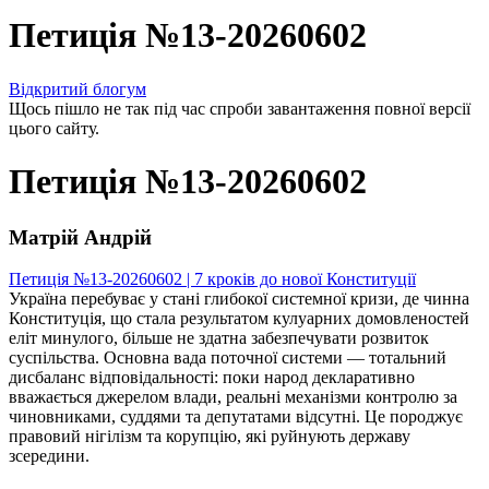
Петиція №13-20260602
Відкритий блогум
Щось пішло не так під час спроби завантаження повної версії
цього сайту.
Петиція №13-20260602
Матрій Андрій
Петиція №13-20260602 | 7 кроків до нової Конституції
Україна перебуває у стані глибокої системної кризи, де чинна
Конституція, що стала результатом кулуарних домовленостей
еліт минулого, більше не здатна забезпечувати розвиток
суспільства. Основна вада поточної системи — тотальний
дисбаланс відповідальності: поки народ декларативно
вважається джерелом влади, реальні механізми контролю за
чиновниками, суддями та депутатами відсутні. Це породжує
правовий нігілізм та корупцію, які руйнують державу
зсередини.