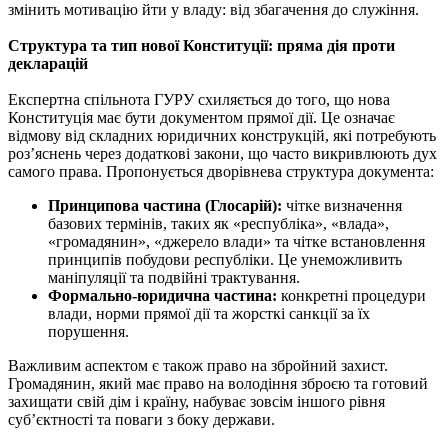
змінить мотивацію йти у владу: від збагачення до служіння.
Структура та тип нової Конституції: пряма дія проти
декларацій
Експертна спільнота ГУРУ схиляється до того, що нова
Конституція має бути документом прямої дії. Це означає
відмову від складних юридичних конструкцій, які потребують
роз’яснень через додаткові закони, що часто викривлюють дух
самого права. Пропонується дворівнева структура документа:
Принципова частина (Глосарій):
чітке визначення
базових термінів, таких як «республіка», «влада»,
«громадянин», «джерело влади» та чітке встановлення
принципів побудови республіки. Це унеможливить
маніпуляції та подвійні трактування.
Формально-юридична частина:
конкретні процедури
влади, норми прямої дії та жорсткі санкції за їх
порушення.
Важливим аспектом є також право на збройний захист.
Громадянин, який має право на володіння зброєю та готовий
захищати свій дім і країну, набуває зовсім іншого рівня
суб’єктності та поваги з боку держави.