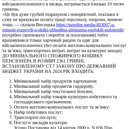
військовополоненого в місяць, витрачається близько 10 тисяч
гривень.
«Це був дуже грубий підрахунок і некоректний, оскільки в
суму не врахували оплату праці персоналу, охорони, конвою
тощо, — сказала Висоцька
https://suspilne.media/403007-u-
minusti-rozpovili-u-skilki-obhoditsa-utrimanna-rosijskih-polonenih/
(потрібно скопіювати і перейти за посиланням) тобто
враховувався тільки харчовий раціон та одяг для
військовополонених (без оплати житлово-комунальних послуг
та зв’язку, транспортних витрат, витрат на культурні заходи).
ДО МІНІМАЛЬНОГО СПОЖИВЧОГО КОШИКУ
ПЕНСІОНЕРА В РОЗМІРІ 2361 ГРИВНІ,
ВСТАНОВЛЕНОМУ СТ.7 ЗАКОНУ ПРО ДЕРЖАВНИЙ
БЮДЖЕТ УКРАЇНИ НА 2024 РІК ВХОДИТЬ:
Мінімальний набір продуктів харчування;
Мінімальний набір предметів гардеробу;
Мінімальний набір текстильної білизни;
Мінімальний набір товарів культурно-побутового та
господарського призначення;
Оплата житлово-комунальних послуг та зв’язку;
Набір побутових послуг;
Транспортні послуги;
Послуги закладів культури.
Згідно Постанови від 14 квітня 2000 р. N 656 Про