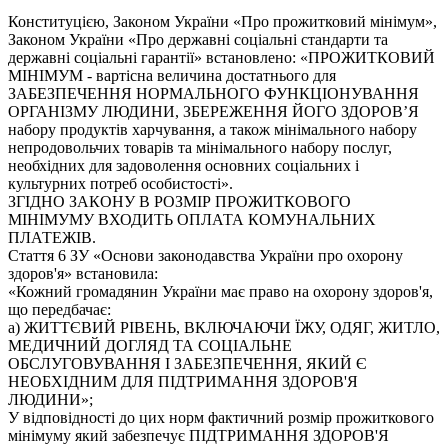
Конституцією, Законом України «Про прожитковий мінімум»,
Законом України «Про державні соціальні стандарти та
державні соціальні гарантії» встановлено: «ПРОЖИТКОВИЙ
МІНІМУМ - вартісна величина достатнього для
ЗАБЕЗПЕЧЕННЯ НОРМАЛЬНОГО ФУНКЦІОНУВАННЯ
ОРГАНІЗМУ ЛЮДИНИ, ЗБЕРЕЖЕННЯ ЙОГО ЗДОРОВ’Я
набору продуктів харчування, а також мінімального набору
непродовольчих товарів та мінімального набору послуг,
необхідних для задоволення основних соціальних і
культурних потреб особистості».
ЗГІДНО ЗАКОНУ В РОЗМІР ПРОЖИТКОВОГО
МІНІМУМУ ВХОДИТЬ ОПЛАТА КОМУНАЛЬНИХ
ПЛАТЕЖІВ.
Стаття 6 ЗУ «Основи законодавства України про охорону
здоров'я» встановила:
«Кожний громадянин України має право на охорону здоров'я,
що передбачає:
а) ЖИТТЄВИЙ РІВЕНЬ, ВКЛЮЧАЮЧИ ЇЖУ, ОДЯГ, ЖИТЛО,
МЕДИЧНИЙ ДОГЛЯД ТА СОЦІАЛЬНЕ
ОБСЛУГОВУВАННЯ І ЗАБЕЗПЕЧЕННЯ, ЯКИЙ Є
НЕОБХІДНИМ ДЛЯ ПІДТРИМАННЯ ЗДОРОВ'Я
ЛЮДИНИ»;
У відповідності до цих норм фактичний розмір прожиткового
мінімуму який забезпечує ПІДТРИМАННЯ ЗДОРОВ'Я