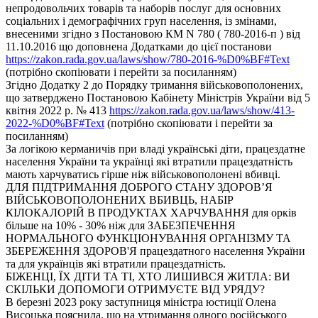
непродовольчих товарів та наборів послуг для основних
соціальних і демографічних груп населення, із змінами,
внесеними згідно з Постановою КМ N 780 ( 780-2016-п ) від
11.10.2016 що доповнена Додатками до цієї постанови
https://zakon.rada.gov.ua/laws/show/780-2016-%D0%BF#Text
(потрібно скопіювати і перейти за посиланням)
Згідно Додатку 2 до Порядку тримання військовополонених,
що затверджено Постановою Кабінету Міністрів України від 5
квітня 2022 р. № 413
https://zakon.rada.gov.ua/laws/show/413-
2022-%D0%BF#Text
(потрібно скопіювати і перейти за
посиланням)
За логікою керманичів при владі українські діти, працездатне
населення України та українці які втратили працездатність
мають харчуватись гірше ніж військовополонені вбивці.
ДЛЯ ПІДТРИМАННЯ ДОБРОГО СТАНУ ЗДОРОВ’Я
ВІЙСЬКОВОПОЛОНЕНИХ ВБИВЦЬ, НАБІР
КІЛОКАЛОРІЙ В ПРОДУКТАХ ХАРЧУВАННЯ для орків
більше на 10% - 30% ніж для ЗАБЕЗПЕЧЕННЯ
НОРМАЛЬНОГО ФУНКЦІОНУВАННЯ ОРГАНІЗМУ ТА
ЗБЕРЕЖЕННЯ ЗДОРОВ'Я працездатного населення України
та для українців які втратили працездатність.
БІЖЕНЦІ, ЇХ ДІТИ ТА ТІ, ХТО ЛИШИВСЯ ЖИТЛА: ВИ
СКІЛЬКИ ДОПОМОГИ ОТРИМУЄТЕ ВІД УРЯДУ?
В березні 2023 року заступниця міністра юстиції Олена
Висоцька пояснила, що на утримання одного російського