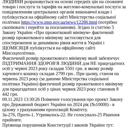
ЛЮДИНИ розраховується на основі середніх цін на споживчі
товари і послуги та тарифів на житлово-комунальні послуги за
повідомленням центральних органів виконавчої влади і
публікується на офіційному сайті Міністерства соціальної
політики
https://www.msp.gov.ua/news/12286.html
(потрібно
скопіювати і перейти за посиланням). Згідно із статтею 5
Закону України «Про прожитковий мінімум» фактичний
розмір прожиткового мінімуму застосовується для
спостереження за динамікою рівня життя в Україні і
ЩОМІСЯЦЯ публікується на офіційному сайті
Мінсоцполітики.
Фактичний розмір прожиткового мінімуму який забезпечує
ПІДТРИМАННЯ ЗДОРОВ'Я ЛЮДИНИ для НЕ працездатних
осіб у червні 2023 року складав 5501 грн. в якому розмір
харчового кошику складав 2799 грн.. При цьому, станом на
червень 2023 року (за даними Міністерства соціальної
політики України) фактичний розмір прожиткового мінімуму
для працездатних осіб у цінах червня 2023 року становив 8
442 грн.
09.11.2023 13:30:26 Поіменне голосування про проект Закону
про Державний бюджет України на 2024 рік (№10000) - в
цілому з урахуванням пропозицій Комітету.
За-276, Проти-1, Утрималось-22. Не голосувало-25 Рішення
прийняте.
Прізвища порушників Конституції і законів України тут: