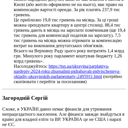
Києві (або житло оформлено не на нього), має право на
компенсацію вартості оренди. За рік платять 237,9 тис
гривень.
Це приблизно 19,8 тис гривень на місяць. За ці гроші
можна орендувати квартиру в центрі столиці. 88,4 тис
гривень дають в місяць на зарплати помічникам (ще 19,4
тис гривень для компенсації податків на зарплату). 7,5
тис гривень на місяць можна отримати за компенсацію
витрат на виконання депутатських обов'язків.
Всього на Верховну Раду цього року витратять 1,4 млрд
грн. Минулого року парламент коштував бюджету 1,26
млрд гривень».
Насолоджуйтесь:
https://tsn.ua/ukrayina/zarplatnya-
nardepiv-2024-roku-zhurnalisti-pidrahuvali-pidvischennya-
okladiv-ukrayinskih-parlamentariv-2495911.html
(потрібно
скопіювати і перейти за посиланням)
Загородній Сергій
Схоже, в УКРАЇНІ давно немає фінансів для утримання
непрацездатного населення. Але фінанси завжди знайдуться в
країні для владної еліти та ВР. УКРАЇНА це не США і наразі
не ЄС.