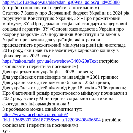
http://w1.c1.rada.gov.ua/pls/radan_gs09/ns_golos?g_id=25380
(потрібно скопіювати і перейти за посиланням)
Статтею 7 Закону про Державний бюджет України на 2024 рік
порушуючи Конституцію України, ЗУ «Про прожитковий
мінімум», ЗУ «Про державні соціальні стандарти та державні
соціальні гарантії», ЗУ «Основи законодавства України про
охорону здоров'я» 276 порушників Конституції та законів
України призначили для українців, які втратили
працездатність прожитковий мінімум на рівні цін листопада
2016 року, який навіть не забезпечує харчового кошику в
цінах червня 2023 року.
https://zakon.rada.gov.ua/laws/show/3460-20#Text
(потрібно
скопіювати і перейти за посиланням)
Для працездатних українців = 3028 гривень;
Для українських пенсіонерів та інвалідів = 2361 гривню;
Для українських дітей віком до 6 років - 2563 гривні;
Для українських дітей віком від 6 до 18 років - 3196 гривень;
Про Фактичний розмір прожиткового мінімуму починаючи з
2022 року з сайту Міністерства соціальної політики на
сьогодні вся інформація зникла!!!
З проблемою можна ознайомитися тут:
https://www.facebook.com/photo/?
fbid=1366580730618735&set=a.122036498406504
(потрібно
скопіювати і перейти за посиланням)
тут: