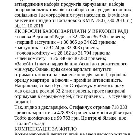
затвердження наборів продуктів харчування, наборів
непродовольчих товарів та наборів послуг для основних
соціальних і демографічних груп населення, із змінами,
внесеними згідно з Постановою КМ N 780 ( 780-2016-п )
від 11.10.2016
ЯК ЗРОСЛИ БАЗОВІ ЗАРПЛАТИ У ВЕРХОВНІ РАДІ
· голова Верховної Ради – з 32 208 до 36 336 гривень;
· перший заступник – з 30 866 до 34 822 гривень;
· заступник – з 29 524 до 33 308 гривень;
· голова комітету – з 28 182 до 31 794 гривень;
· член комітету – з 26 840 до 30 280 гривень;
«Заробітні плати нардепів прив'язані до прожиткового
мінімуму. Однак, крім самої зарплати депутати
отримають кошти на компенсацію діяльності, гроші на
оренду квартири, а інколи – премії за інтенсивність.
Наприклад, спікер Руслан Стефанчук минулого року
мав оклад в розмірі 32,2 тис гривень, проте насправді
отримував в середньому 99,7 тис гривень", – з'ясували у
виданні.
Так, згідно з декларацією, Стефанчук отримав 718 333
гривень зарплати та 478 833 гривень компенсації витрат.
Тобто щомісячно це 99 763 грн. Це втричі більше, ніж
"голий" оклад
КОМПЕНСАЦІЯ ЗА ЖИТЛО
Кожен народний депутат, який не має власного житла в