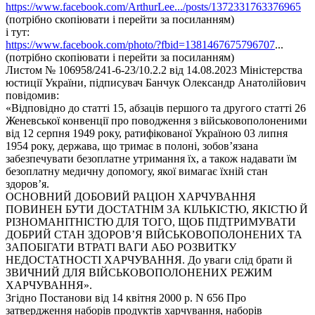
https://www.facebook.com/ArthurLee.../posts/1372331763376965
(потрібно скопіювати і перейти за посиланням)
і тут:
https://www.facebook.com/photo/?fbid=1381467675796707
...
(потрібно скопіювати і перейти за посиланням)
Листом № 106958/241-6-23/10.2.2 від 14.08.2023 Міністерства
юстиції України, підписувач Банчук Олександр Анатолійович
повідомив:
«Відповідно до статті 15, абзаців першого та другого статті 26
Женевської конвенції про поводження з військовополоненими
від 12 серпня 1949 року, ратифікованої Україною 03 липня
1954 року, держава, що тримає в полоні, зобов’язана
забезпечувати безоплатне утримання їх, а також надавати їм
безоплатну медичну допомогу, якої вимагає їхній стан
здоров’я.
ОСНОВНИЙ ДОБОВИЙ РАЦІОН ХАРЧУВАННЯ
ПОВИНЕН БУТИ ДОСТАТНІМ ЗА КІЛЬКІСТЮ, ЯКІСТЮ Й
РІЗНОМАНІТНІСТЮ ДЛЯ ТОГО, ЩОБ ПІДТРИМУВАТИ
ДОБРИЙ СТАН ЗДОРОВ’Я ВІЙСЬКОВОПОЛОНЕНИХ ТА
ЗАПОБІГАТИ ВТРАТІ ВАГИ АБО РОЗВИТКУ
НЕДОСТАТНОСТІ ХАРЧУВАННЯ. До уваги слід брати й
ЗВИЧНИЙ ДЛЯ ВІЙСЬКОВОПОЛОНЕНИХ РЕЖИМ
ХАРЧУВАННЯ».
Згідно Постанови від 14 квітня 2000 р. N 656 Про
затвердження наборів продуктів харчування, наборів