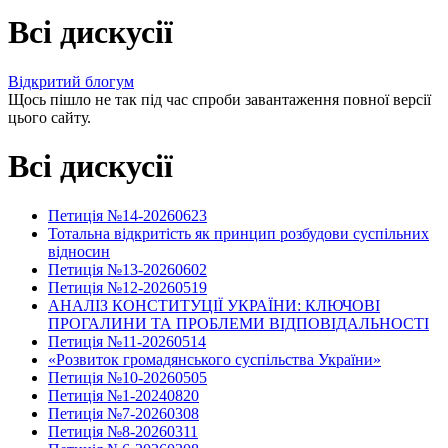
Всі дискусії
Відкритий блогум
Щось пішло не так під час спроби завантаження повної версії
цього сайту.
Всі дискусії
Петиція №14-20260623
Тотальна відкритість як принцип розбудови суспільних
відносин
Петиція №13-20260602
Петиція №12-20260519
АНАЛІЗ КОНСТИТУЦІЇ УКРАЇНИ: КЛЮЧОВІ
ПРОГАЛИНИ ТА ПРОБЛЕМИ ВІДПОВІДАЛЬНОСТІ
Петиція №11-20260514
«Розвиток громадянського суспільства України»
Петиція №10-20260505
Петиція №1-20240820
Петиція №7-20260308
Петиція №8-20260311